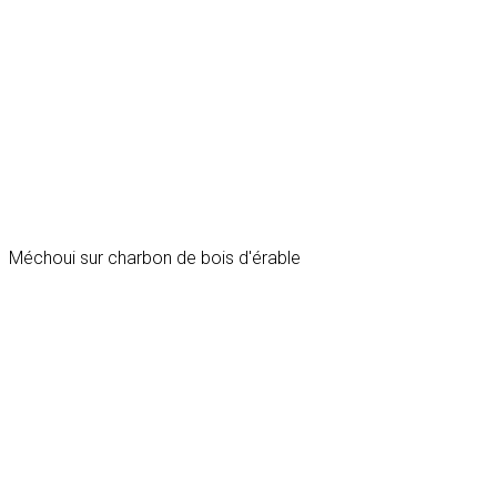
Traiteur Méchoui et BBQ pour évenements à
Méchoui sur charbon de bois d'érable