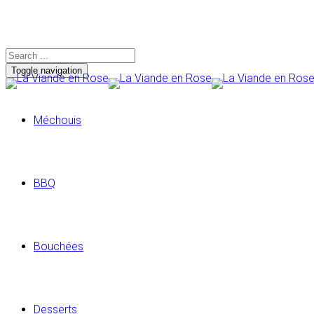
CONTACT: TÉLÉPHONE:
(438) 875-7161
EMAIL
Toggle navigation
Méchouis
BBQ
Bouchées
Desserts